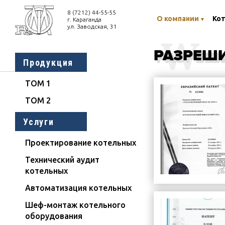
8 (7212) 44-55-
55
О компании
Ко
г. Караганда
ул. Заводская, 31
W
РАЗРЕШ
РАЗРЕШ
Продукция
ТОМ 1
ТОМ 2
Услуги
Проектирование котельных
Технический аудит
котельных
Автоматизация котельных
Шеф-монтаж котельного
оборудования